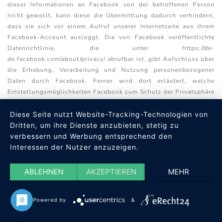
dieser Informationen an Facebook von der betroffenen Person
nicht gewollt, kann diese die Übermittlung dadurch verhindern,
dass sie sich vor einem Aufruf unserer Internetseite aus ihrem
Facebook-Account ausloggt. Die von Facebook veröffentlichte
Datenrichtlinie, die unter https://de-
de.facebook.com/about/privacy/ abrufbar ist, gibt Aufschluss über
die Erhebung, Verarbeitung und Nutzung personenbezogener
Daten durch Facebook. Ferner wird dort erläutert, welche
Einstellungsmöglichkeiten Facebook zum Schutz der Privatsphäre
der betroffenen Person bietet. Zudem sind unterschiedliche
Applikationen erhältlich, die es ermöglichen, eine
Diese Seite nutzt Website-Tracking-Technologien von
Datenübermittlung an Facebook zu unterdrücken. Solche
Dritten, um ihre Dienste anzubieten, stetig zu
Applikationen können durch die betroffene Person genutzt
verbessern und Werbung entsprechend den
werden, um eine Datenübermittlung an Facebook zu
Interessen der Nutzer anzuzeigen.
unterdrücken.
ABLEHNEN
AKZEPTIEREN
MEHR
9. Datenschutzbestimmung zu Einsatz und
Verwendung von Google Analytics (mit
Powered by
&
Anonymisierungsfunktion)